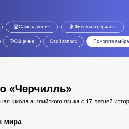
🏆Саморазвитие
🎬 Фильмы и сериалы
💬Общение
Свой запрос
Помогите выбра
го «Черчилль»
я школа английского языка с 17-летней исто
н мира