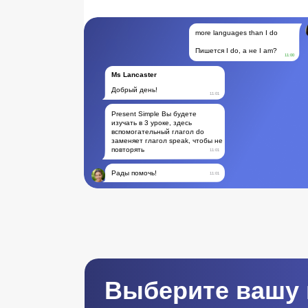
more languages than I do
Пишется I do, а не I am?
11:00
Ms Lancaster
Добрый день!
11:01
Present Simple Вы будете
изучать в 3 уроке, здесь
вспомогательный глагол do
заменяет глагол speak, чтобы не
повторять
11:01
Рады помочь!
11:01
Выберите вашу 