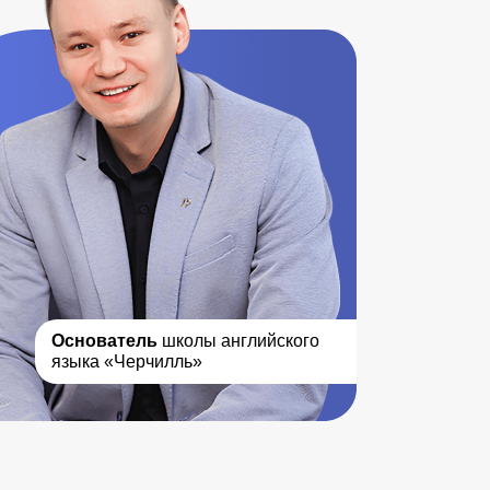
я
Основатель
школы английского
языка «Черчилль»