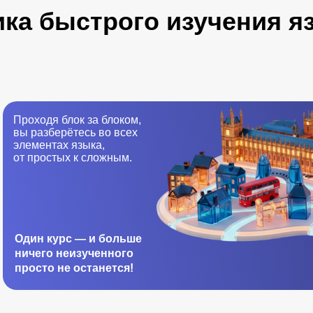
ка быстрого изучения я
Проходя блок за блоком,
вы разберётесь во всех
элементах языка,
от простых к сложным.
Один курс — и больше
ничего неизученного
просто не останется!