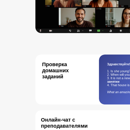
Проверка
Здравствуйте
домашних
1. Is she youn
2. When will y
заданий
3. It is not a n
занятии
4. That house i
What an amazin
Онлайн-чат с
преподавателями