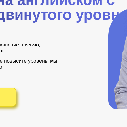
двинутого уровн
ношение, письмо,
ас
е повысите уровень, мы
о