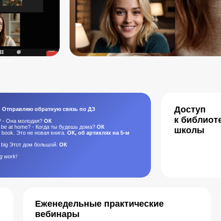
Доступ
! Отправляю обратную связь по ДЗ
к библиот
g? - Она молодая?
ОК
ou be at home? - Когда ты будешь дома?
ОК
школы
ew book. Это не новая книга.
ОК, об артиклях на 5-м
s big Этот дом большой.
ОК
g work!
Еженедельные практические
вебинары