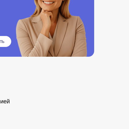
ть
рией